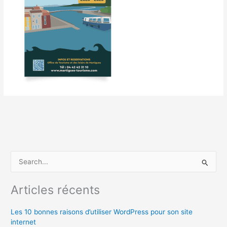
R
e
c
Articles récents
h
Les 10 bonnes raisons d’utiliser WordPress pour son site
e
internet
r