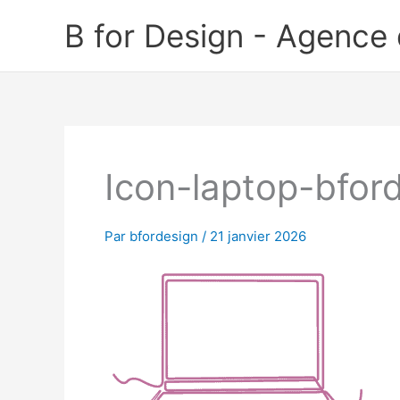
Aller
B for Design - Agence
au
contenu
Icon-laptop-bfor
Par
bfordesign
/
21 janvier 2026