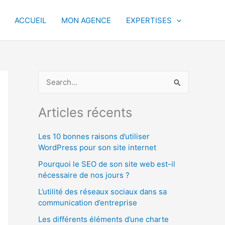
ACCUEIL
MON AGENCE
EXPERTISES
R
e
c
Articles récents
h
Les 10 bonnes raisons d’utiliser
e
WordPress pour son site internet
r
Pourquoi le SEO de son site web est-il
c
nécessaire de nos jours ?
h
L’utilité des réseaux sociaux dans sa
e
communication d’entreprise
r
Les différents éléments d’une charte