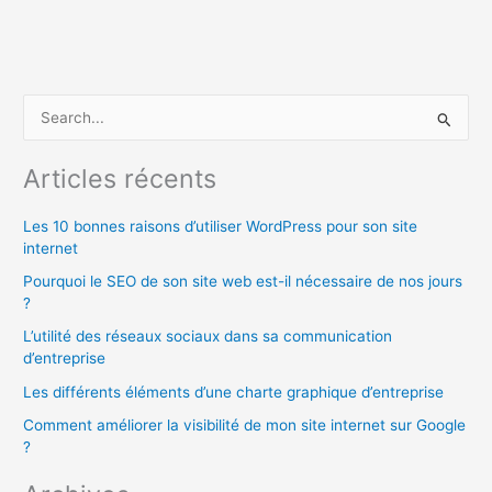
R
e
c
Articles récents
h
Les 10 bonnes raisons d’utiliser WordPress pour son site
e
internet
r
Pourquoi le SEO de son site web est-il nécessaire de nos jours
c
?
h
L’utilité des réseaux sociaux dans sa communication
e
d’entreprise
r
Les différents éléments d’une charte graphique d’entreprise
Comment améliorer la visibilité de mon site internet sur Google
:
?