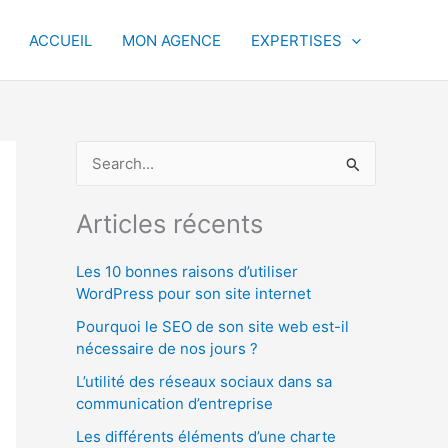
ACCUEIL
MON AGENCE
EXPERTISES
R
e
c
Articles récents
h
Les 10 bonnes raisons d’utiliser
e
WordPress pour son site internet
r
Pourquoi le SEO de son site web est-il
c
nécessaire de nos jours ?
h
L’utilité des réseaux sociaux dans sa
e
communication d’entreprise
r
Les différents éléments d’une charte