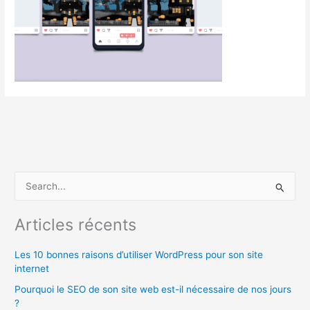
R
e
c
Articles récents
h
Les 10 bonnes raisons d’utiliser WordPress pour son site
e
internet
r
Pourquoi le SEO de son site web est-il nécessaire de nos jours
c
?